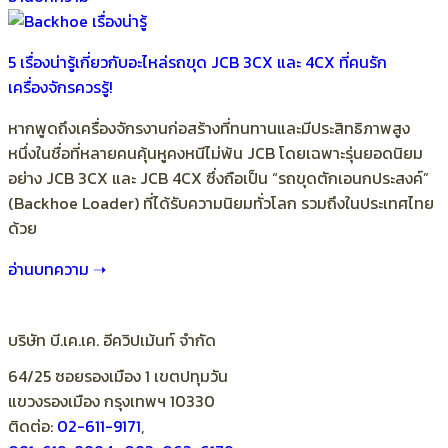
5 เรื่องน่ารู้เกี่ยวกับอะไหล่รถขุด JCB 3CX และ 4CX ที่คนรัก
เครื่องจักรควรรู้!
หากพูดถึงเครื่องจักรงานก่อสร้างที่ทนทานและมีประสิทธิภาพสูง
หนึ่งในชื่อที่หลายคนคุ้นหูคงหนีไม่พ้น JCB โดยเฉพาะรุ่นยอดนิยม
อย่าง JCB 3CX และ JCB 4CX ซึ่งถือเป็น “รถขุดตักเอนกประสงค์”
(Backhoe Loader) ที่ได้รับความนิยมทั่วโลก รวมถึงในประเทศไทย
ด้วย
อ่านบทความ ➝
บริษัท บี.เค.เค. อีควิปเม้นท์ จำกัด
64/25 ซอยรองเมือง 1 เขตปทุมวัน
แขวงรองเมือง กรุงเทพฯ 10330
ติดต่อ:
02-611-9171
,